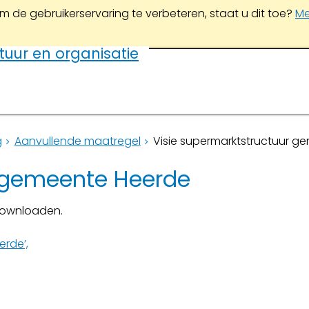
m de gebruikerservaring te verbeteren, staat u dit toe?
Me
tuur en organisatie
g
Aanvullende maatregel
Visie supermarktstructuur g
r gemeente Heerde
ownloaden.
rde’,