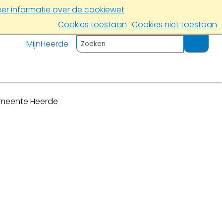
er informatie over de cookiewet
Cookies toestaan
Cookies niet toestaan
MijnHeerde
emeente Heerde