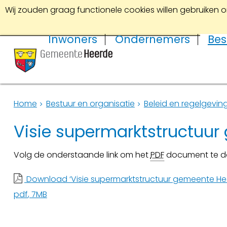
Wij zouden graag functionele cookies willen gebruiken o
Inwoners
Ondernemers
Bes
Home
Bestuur en organisatie
Beleid en regelgevin
Visie supermarktstructuu
Volg de onderstaande link om het
PDF
document te d
Download ‘Visie supermarktstructuur gemeente Hee
pdf
, 7MB