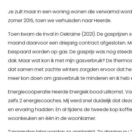
Je zult maar in een woning wonen die verwarmd word
zomer 2015, toen we verhuisden naar Heerde.
Toen kwam de inval in Oekraïne (2021). De gasprijzen
maand daarvoor een driejarig contract afgesloten. Ma
bespaard worden op gas. De gasprijs was nog steeds
dak. Maar wat kon ik met mijn gasverbruik? De thermos
dat samen met zachte winters zorgden ervoor dat het g
meer kon doen om gasverbruik te minderen en ik heb 
Energiecoöperatie Heerde Energiek bood uitkomst. V
zelfs 2 energiecoaches. Mij werd snel duidelijk dat 
en ervaring hadden. En al tijdens de tweede kop koffi
woonkeuken en één in de woonkamer.
2 maanden later werden ze geplaatst. Ze draaien nu