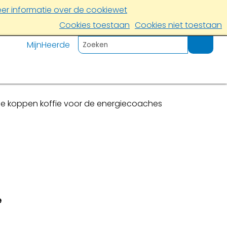
er informatie over de cookiewet
Cookies toestaan
Cookies niet toestaan
MijnHeerde
e koppen koffie voor de energiecoaches
e