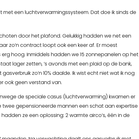
t met een luchtverwarmingssysteem. Dat doe ik sinds de
 schoten door het plafond. Gelukkig hadden we net een
ar zo’n contract loopt ook een keer af. Er moest
 erg hoog. Inmiddels hadden we 15 zonnepanelen op het
taat lager zetten, ’s avonds met een plaid op de bank,
asverbruik zo’n 10% daalde. Ik wist echt niet wat ik nog
er ook geen verstand van.
anwege de speciale casus (luchtverwarming) kwamen er
deze twee gepensioneerde mannen een schat aan expertise
e hadden ze een oplossing: 2 warmte airco’s, één in de
 7 maanden. Na verwachting daalt ons gasverbruik met