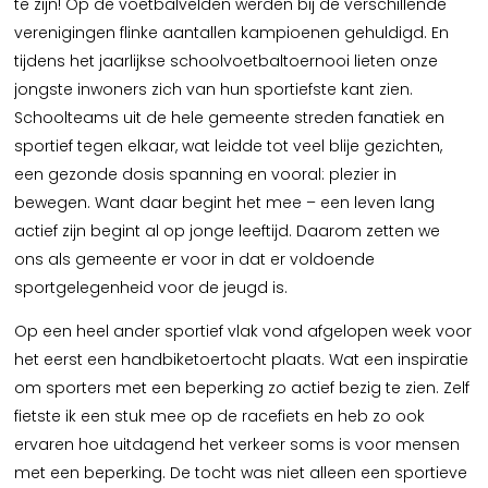
te zijn! Op de voetbalvelden werden bij de verschillende
verenigingen flinke aantallen kampioenen gehuldigd. En
tijdens het jaarlijkse schoolvoetbaltoernooi lieten onze
jongste inwoners zich van hun sportiefste kant zien.
Schoolteams uit de hele gemeente streden fanatiek en
sportief tegen elkaar, wat leidde tot veel blije gezichten,
een gezonde dosis spanning en vooral: plezier in
bewegen. Want daar begint het mee – een leven lang
actief zijn begint al op jonge leeftijd. Daarom zetten we
ons als gemeente er voor in dat er voldoende
sportgelegenheid voor de jeugd is.
Op een heel ander sportief vlak vond afgelopen week voor
het eerst een handbiketoertocht plaats. Wat een inspiratie
om sporters met een beperking zo actief bezig te zien. Zelf
fietste ik een stuk mee op de racefiets en heb zo ook
ervaren hoe uitdagend het verkeer soms is voor mensen
met een beperking. De tocht was niet alleen een sportieve