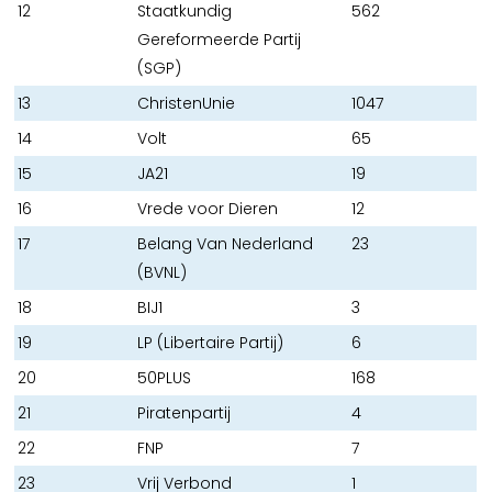
12
Staatkundig
562
Gereformeerde Partij
(SGP)
13
ChristenUnie
1047
14
Volt
65
15
JA21
19
16
Vrede voor Dieren
12
17
Belang Van Nederland
23
(BVNL)
18
BIJ1
3
19
LP (Libertaire Partij)
6
20
50PLUS
168
21
Piratenpartij
4
22
FNP
7
23
Vrij Verbond
1