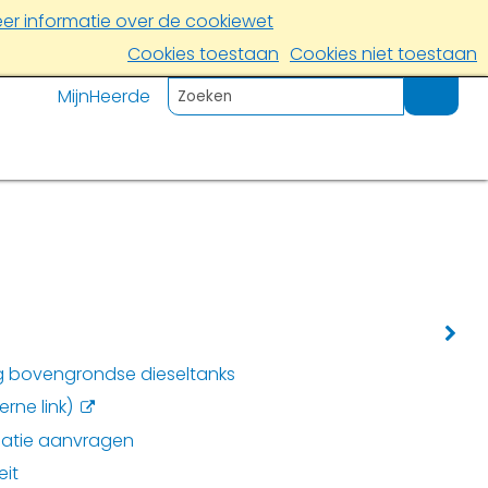
er informatie over de cookiewet
Cookies toestaan
Cookies niet toestaan
MijnHeerde
ng bovengrondse dieseltanks
rne link)
matie aanvragen
eit