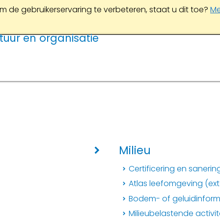
m de gebruikerservaring te verbeteren, staat u dit toe?
Me
tuur en organisatie
Milieu
Certificering en saneri
Atlas leefomgeving (exte
Bodem- of geluidinfor
Milieubelastende activit