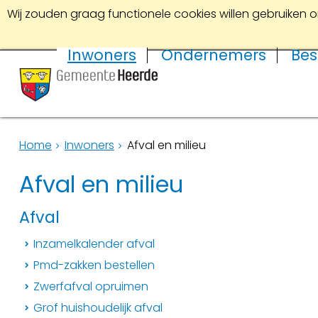
Wij zouden graag functionele cookies willen gebruiken o
Inwoners
Ondernemers
Bes
Home
Inwoners
Afval en milieu
Afval en milieu
Afval
Inzamelkalender afval
Pmd-zakken bestellen
Zwerfafval opruimen
Grof huishoudelijk afval