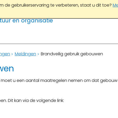
m de gebruikerservaring te verbeteren, staat u dit toe?
Me
tuur en organisatie
ingen
Meldingen
Brandveilig gebruik gebouwen
uwen
uw moet u een aantal maatregelen nemen om dat gebouw
n. Dit kan via de volgende link: