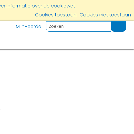
er informatie over de cookiewet
Cookies toestaan
Cookies niet toestaan
MijnHeerde
r