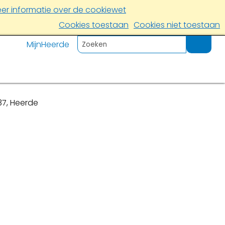
er informatie over de cookiewet
Cookies toestaan
Cookies niet toestaan
MijnHeerde
37, Heerde