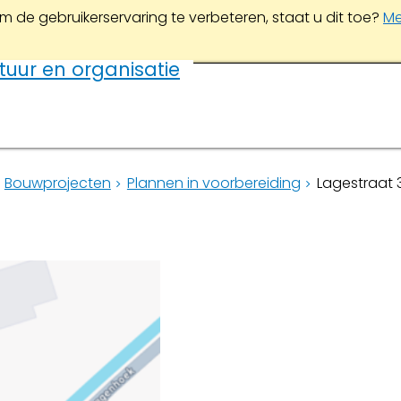
m de gebruikerservaring te verbeteren, staat u dit toe?
Me
tuur en organisatie
Bouwprojecten
Plannen in voorbereiding
Lagestraat 