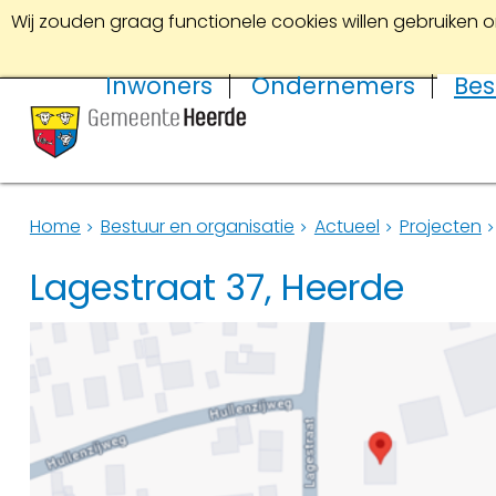
Wij zouden graag functionele cookies willen gebruiken o
Inwoners
Ondernemers
Bes
Home
Bestuur en organisatie
Actueel
Projecten
Lagestraat 37, Heerde