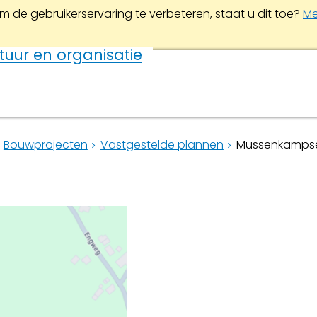
m de gebruikerservaring te verbeteren, staat u dit toe?
Me
tuur en organisatie
Bouwprojecten
Vastgestelde plannen
Mussenkamps