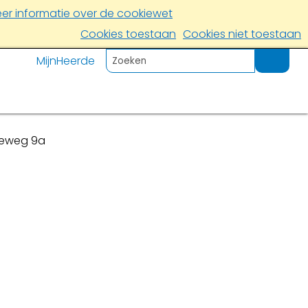
er informatie over de cookiewet
Cookies toestaan
Cookies niet toestaan
MijnHeerde
eweg 9a