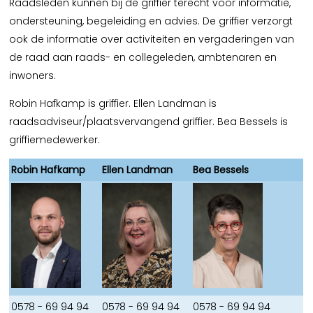
Raadsleden kunnen bij de griffier terecht voor informatie,
ondersteuning, begeleiding en advies. De griffier verzorgt
ook de informatie over activiteiten en vergaderingen van
de raad aan raads- en collegeleden, ambtenaren en
inwoners.
Robin Hafkamp is griffier. Ellen Landman is
raadsadviseur/plaatsvervangend griffier. Bea Bessels is
griffiemedewerker.
Robin Hafkamp
Ellen Landman
Bea Bessels
0578 - 69 94 94
0578 - 69 94 94
0578 - 69 94 94